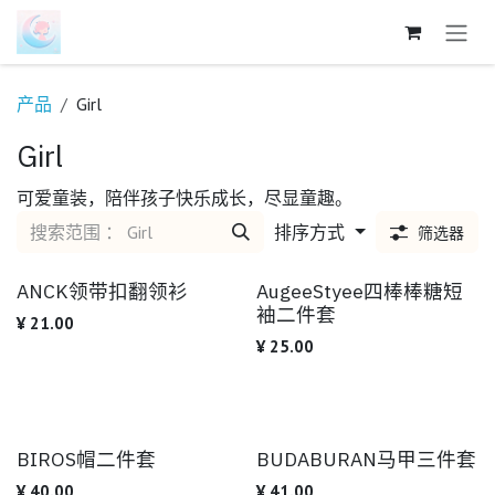
跳至内容
产品
Girl
Girl
可爱童装，陪伴孩子快乐成长，尽显童趣。
排序方式
筛选器
ANCK领带扣翻领衫
AugeeStyee四棒棒糖短
袖二件套
¥
21.00
¥
25.00
BIROS帽二件套
BUDABURAN马甲三件套
¥
40.00
¥
41.00