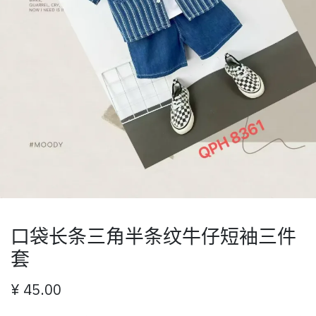
口袋长条三角半条纹牛仔短袖三件
套
¥
45.00