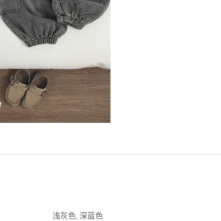
浅灰色
,
深蓝色